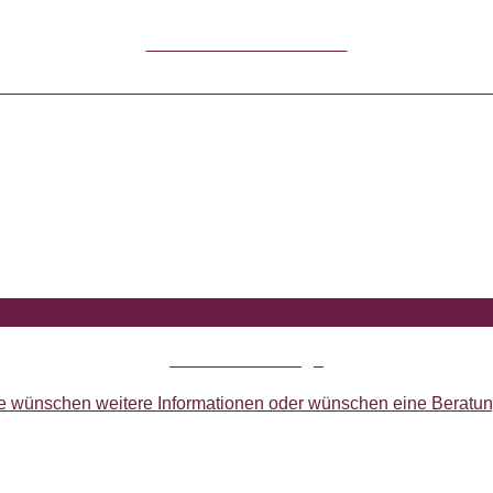
Breidenbach Broschüre
h heute unsere kostenlose und unverbindliche Breidenbach – 
Kontakt & Anfrage
e wünschen weitere Informationen oder wünschen eine Beratu