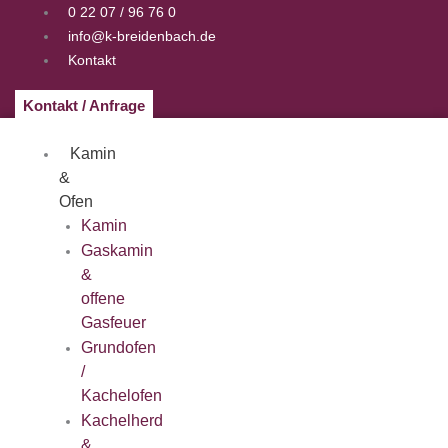
Zum
0 22 07 / 96 76 0
Inhalt
info@k-breidenbach.de
springen
Kontakt
Kontakt / Anfrage
Kamin
&
Ofen
Kamin
Gaskamin
&
offene
Gasfeuer
Grundofen
/
Kachelofen
Kachelherd
&