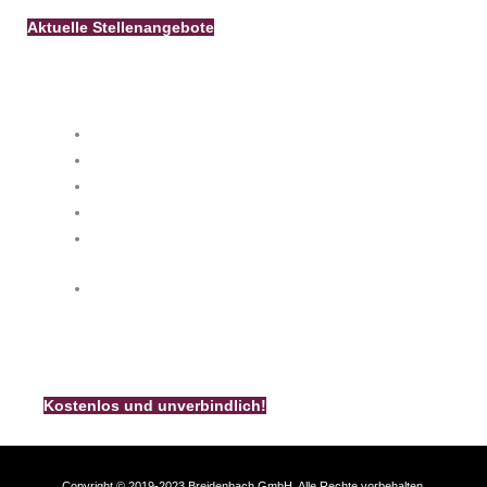
Termin, damit wir Sie in aller Ruhe informieren können.
Aktuelle Stellenangebote
Besuchen Sie uns
info@k-breidenbach.de
Unsere Kamin-Broschüre
Bestellen Sie noch heute unsere kostenlose und
unverbindliche Breidenbach – Kamin – Broschüre.
Kostenlos und unverbindlich!
Copyright © 2019-2023 Breidenbach GmbH. Alle Rechte vorbehalten.