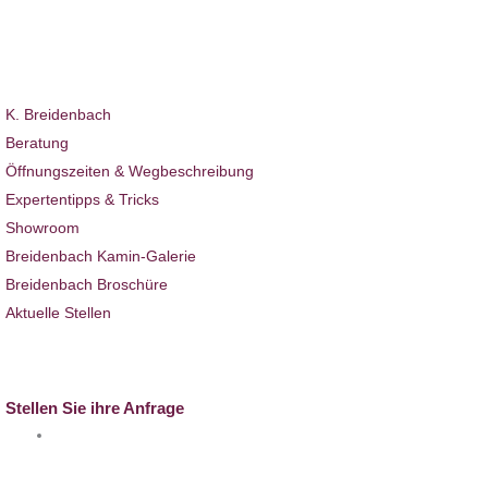
Ambiente News
Projekte
Hotel & Gastro
Über uns
K. Breidenbach
Beratung
Öffnungszeiten & Wegbeschreibung
Expertentipps & Tricks
Showroom
Breidenbach Kamin-Galerie
Breidenbach Broschüre
Aktuelle Stellen
Full-Service
Kontakt
Stellen Sie ihre Anfrage
info@k-breidenbach.de
Besuchen Sie uns auch hier: