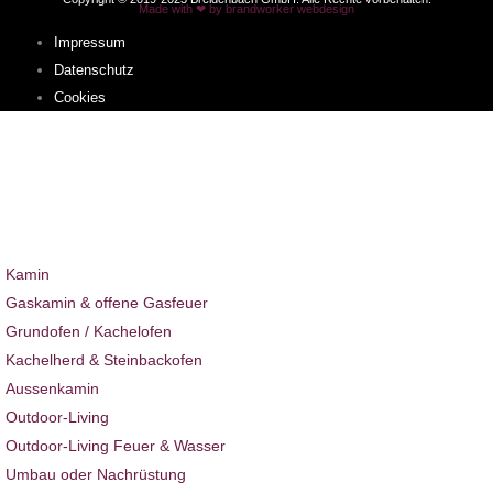
Made with ❤ by brandworker webdesign
Impressum
Datenschutz
Cookies
Sie befinden sich hier:
Home
Über uns
Expertentipps & Tricks
Kamin & Ofen
Kamin
Gaskamin & offene Gasfeuer
Grundofen / Kachelofen
Kachelherd & Steinbackofen
Aussenkamin
Outdoor-Living
Outdoor-Living Feuer & Wasser
Umbau oder Nachrüstung