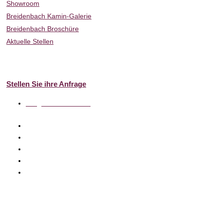
Showroom
Breidenbach Kamin-Galerie
Breidenbach Broschüre
Aktuelle Stellen
Full-Service
Kontakt
Stellen Sie ihre Anfrage
info@k-breidenbach.de
Besuchen Sie uns auch hier: