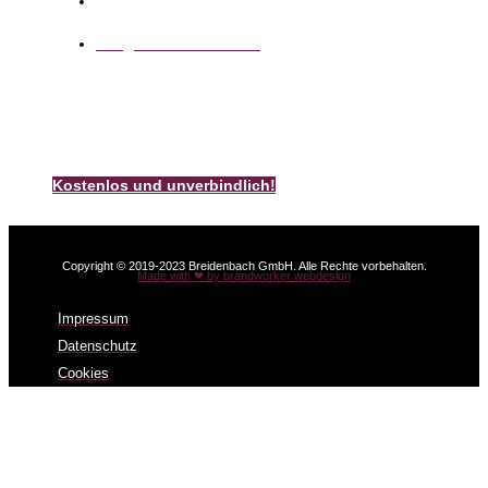
info@k-breidenbach.de
Unsere Kamin-Broschüre
Bestellen Sie noch heute unsere kostenlose und
unverbindliche Breidenbach – Kamin – Broschüre.
Kostenlos und unverbindlich!
Copyright © 2019-2023 Breidenbach GmbH. Alle Rechte vorbehalten.
Made with ❤ by brandworker webdesign
Impressum
Datenschutz
Cookies
Sie befinden sich hier:
Home
Ambiente News
Ambiente News 052