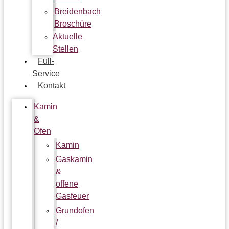
Breidenbach
Broschüre
Aktuelle
Stellen
Full-
Service
Kontakt
Kamin
&
Ofen
Kamin
Gaskamin
&
offene
Gasfeuer
Grundofen
/