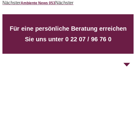
Nächster
Nächster
Ambiente News 053
Für eine persönliche Beratung erreichen
Sie uns unter 0 22 07 / 96 76 0
Unsere Spezialitäten sind zum einen die offenen
Kamine, diese absoluten Lustfeuer, gerne mit Gas
befeuert, aber auch mit Holz. Und zum anderen sind es
die Strahlungsöfen, die über die Oberfläche Wärme
abgeben.
1977 gegründet, hat sich Kunibert Breidenbach,
Geschäftsführer und Inhaber der „Breidenbach
Kachelofen- und Kaminbau GmbH“ zum Experten für
exklusive Kamine im Innen- und Außenbereich
entwickelt.