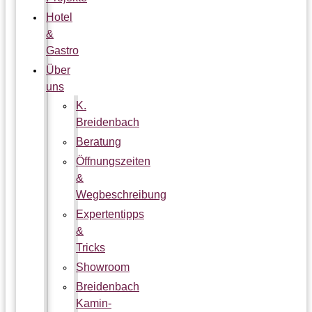
Hotel
&
Gastro
Über
uns
K.
Breidenbach
Beratung
Öffnungszeiten
&
Wegbeschreibung
Expertentipps
&
Tricks
Showroom
Breidenbach
Kamin-