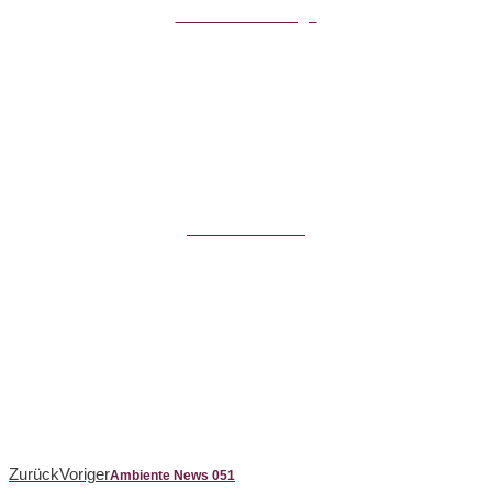
Kontakt & Anfrage
Kamin - Galerie
Zurück
Voriger
Ambiente News 051