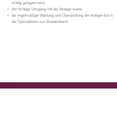
richtig gelagert wird
der richtige Umgang mit der Anlage sowie
die regelmäßige Wartung und Überprüfung der Anlage durch
die Spezialisten von Breidenbach.
Breidenbach Broschüre
Bestellen Sie noch heute unsere kostenlose und unverbindliche
Breidenbach – Kamin – Broschüre.
Kostenfrei
Kontakt & Anfrage