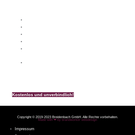
Besuchen Sie uns
info@k-breidenbach.de
Unsere Kamin-Broschüre
Bestellen Sie noch heute unsere kostenlose und
unverbindliche Breidenbach – Kamin – Broschüre.
Kostenlos und unverbindlich!
Copyright © 2019-2023 Breidenbach GmbH. Alle Rechte vorbehalten.
Made with ❤ by brandworker webdesign
Impressum