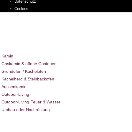
Datenschutz
Cookies
Sie befinden sich hier:
Home
Ambiente News
Ambiente News 061
Kamin & Ofen
Kamin
Gaskamin & offene Gasfeuer
Grundofen / Kachelofen
Kachelherd & Steinbackofen
Aussenkamin
Outdoor-Living
Outdoor-Living Feuer & Wasser
Umbau oder Nachrüstung
Ambiente News
Projekte
Hotel & Gastro