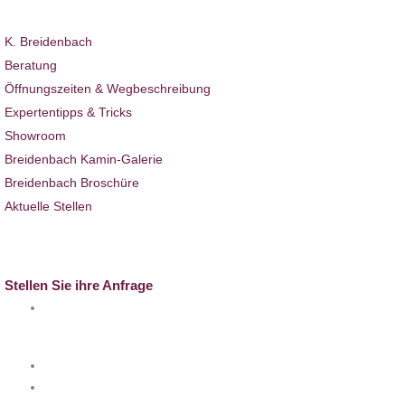
Über uns
K. Breidenbach
Beratung
Öffnungszeiten & Wegbeschreibung
Expertentipps & Tricks
Showroom
Breidenbach Kamin-Galerie
Breidenbach Broschüre
Aktuelle Stellen
Full-Service
Kontakt
Stellen Sie ihre Anfrage
info@k-breidenbach.de
Besuchen Sie uns auch hier: