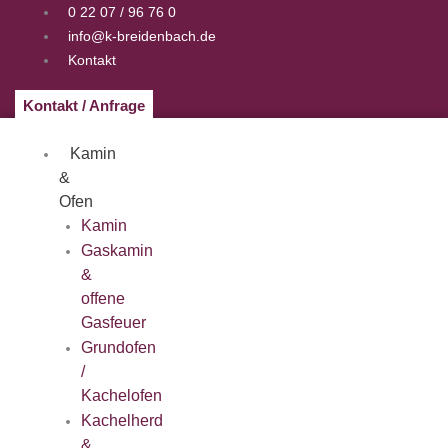
Zum
0 22 07 / 96 76 0
Inhalt
info@k-breidenbach.de
springen
Kontakt
Kontakt / Anfrage
Kamin
&
Ofen
Kamin
Gaskamin
&
offene
Gasfeuer
Grundofen
/
Kachelofen
Kachelherd
&