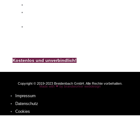
info@k-breidenbach.de
Unsere Kamin-Broschüre
Bestellen Sie noch heute unsere kostenlose und
unverbindliche Breidenbach – Kamin – Broschüre.
Kostenlos und unverbindlich!
Copyright © 2019-2023 Breidenbach GmbH. Alle Rechte vorbehalten.
Made with ❤ by brandworker webdesign
Impressum
Datenschutz
Cookies
Sie befinden sich hier:
Home
Ambiente News