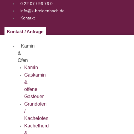
Zum
0 22 07 / 96 76 0
Inhalt
info@k-breidenbach.de
springen
Kontakt
Kontakt / Anfrage
Kamin
&
Ofen
Kamin
Gaskamin
&
offene
Gasfeuer
Grundofen
/
Kachelofen
Kachelherd
&