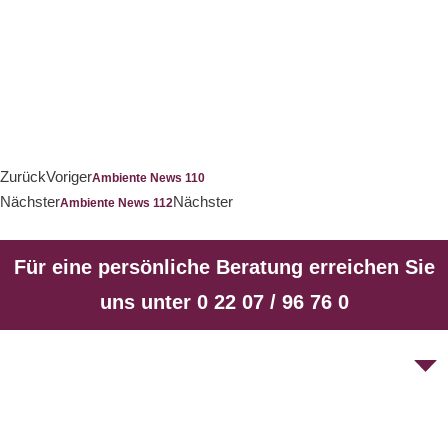
Zurück
Voriger
Ambiente News 110
Nächster
Nächster
Ambiente News 112
Für eine persönliche Beratung erreichen Sie
uns unter 0 22 07 / 96 76 0
Unsere Spezialitäten sind zum einen die offenen Kamine,
diese absoluten Lustfeuer, gerne mit Gas befeuert, aber
auch mit Holz. Und zum anderen sind es die