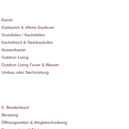
Ambiente News 111
Kamin & Ofen
Kamin
Gaskamin & offene Gasfeuer
Grundofen / Kachelofen
Kachelherd & Steinbackofen
Aussenkamin
Outdoor-Living
Outdoor-Living Feuer & Wasser
Umbau oder Nachrüstung
Ambiente News
Projekte
Hotel & Gastro
Über uns
K. Breidenbach
Beratung
Öffnungszeiten & Wegbeschreibung