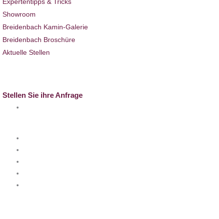
Expertentipps & Tricks
Showroom
Breidenbach Kamin-Galerie
Breidenbach Broschüre
Aktuelle Stellen
Full-Service
Kontakt
Stellen Sie ihre Anfrage
info@k-breidenbach.de
Besuchen Sie uns auch hier: