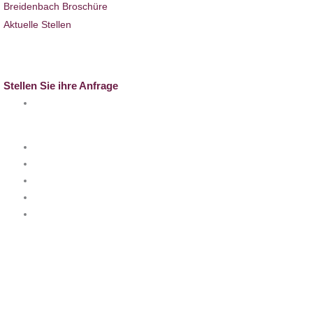
Breidenbach Broschüre
Aktuelle Stellen
Full-Service
Kontakt
Stellen Sie ihre Anfrage
info@k-breidenbach.de
Besuchen Sie uns auch hier: