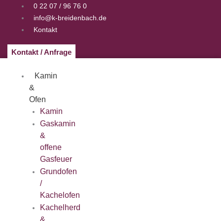
Zum
0 22 07 / 96 76 0
Inhalt
info@k-breidenbach.de
springen
Kontakt
Kontakt / Anfrage
Kamin
&
Ofen
Kamin
Gaskamin
&
offene
Gasfeuer
Grundofen
/
Kachelofen
Kachelherd
&