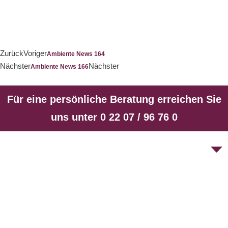
Zurück
Voriger
Ambiente News 164
Nächster
Nächster
Ambiente News 166
Für eine persönliche Beratung erreichen Sie
uns unter 0 22 07 / 96 76 0
Unsere Spezialitäten sind zum einen die offenen Kamine,
diese absoluten Lustfeuer, gerne mit Gas befeuert, aber
auch mit Holz. Und zum anderen sind es die
Strahlungsöfen, die über die Oberfläche Wärme abgeben.
1977 gegründet, hat sich Kunibert Breidenbach,
Geschäftsführer und Inhaber der „Breidenbach
Kachelofen- und Kaminbau GmbH“ zum Experten für