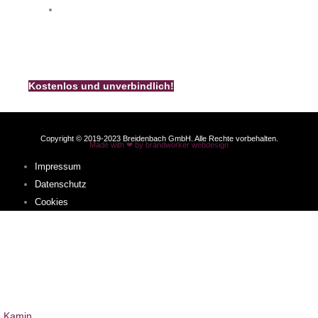
info@k-breidenbach.de
Unsere Kamin-Broschüre
Bestellen Sie noch heute unsere kostenlose und
unverbindliche Breidenbach – Kamin – Broschüre.
Kostenlos und unverbindlich!
Copyright © 2019-2023 Breidenbach GmbH. Alle Rechte vorbehalten.
Made with ❤ by brandworker webdesign
Impressum
Datenschutz
Cookies
Sie befinden sich hier:
Home
Ambiente News
Ambiente News 165
Kamin & Ofen
Kamin