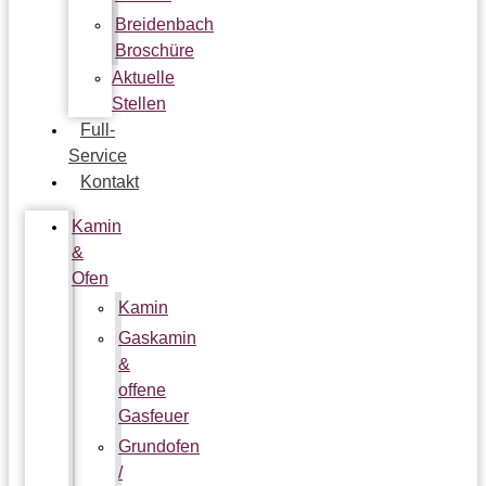
Breidenbach
Broschüre
Aktuelle
Stellen
Full-
Service
Kontakt
Kamin
&
Ofen
Kamin
Gaskamin
&
offene
Gasfeuer
Grundofen
/