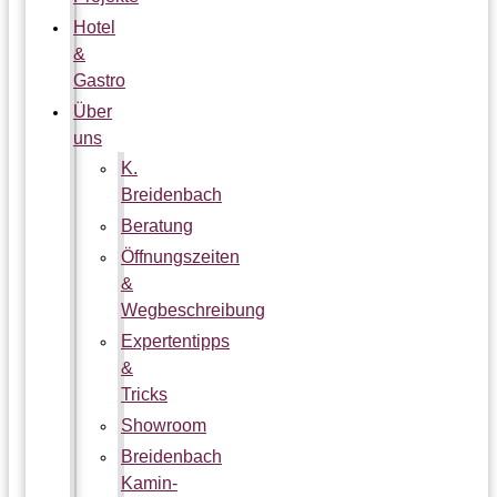
Hotel
&
Gastro
Über
uns
K.
Breidenbach
Beratung
Öffnungszeiten
&
Wegbeschreibung
Expertentipps
&
Tricks
Showroom
Breidenbach
Kamin-