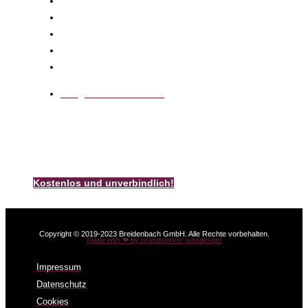
info@k-breidenbach.de
Unsere Kamin-Broschüre
Bestellen Sie noch heute unsere kostenlose und
unverbindliche Breidenbach – Kamin – Broschüre.
Kostenlos und unverbindlich!
Copyright © 2019-2023 Breidenbach GmbH. Alle Rechte vorbehalten.
Made with ❤ by brandworker webdesign
Impressum
Datenschutz
Cookies