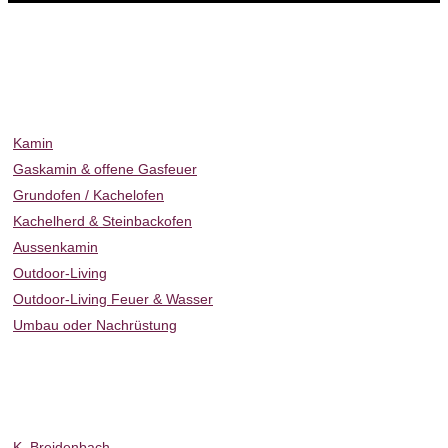
Sie befinden sich hier:
Home
Ambiente News
Ambiente News 168
Kamin & Ofen
Kamin
Gaskamin & offene Gasfeuer
Grundofen / Kachelofen
Kachelherd & Steinbackofen
Aussenkamin
Outdoor-Living
Outdoor-Living Feuer & Wasser
Umbau oder Nachrüstung
Ambiente News
Projekte
Hotel & Gastro
Über uns
K. Breidenbach