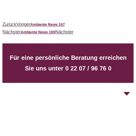
Zurück
Voriger
Ambiente News 167
Nächster
Nächster
Ambiente News 169
Für eine persönliche Beratung erreichen
Sie uns unter 0 22 07 / 96 76 0
Unsere Spezialitäten sind zum einen die offenen
Kamine, diese absoluten Lustfeuer, gerne mit Gas
befeuert, aber auch mit Holz. Und zum anderen sind es
die Strahlungsöfen, die über die Oberfläche Wärme
abgeben.