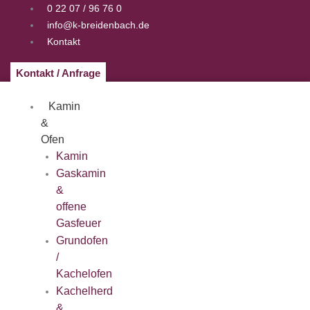
Zum
0 22 07 / 96 76 0
Inhalt
info@k-breidenbach.de
springen
Kontakt
Kontakt / Anfrage
Kamin
&
Ofen
Kamin
Gaskamin
&
offene
Gasfeuer
Grundofen
/
Kachelofen
Kachelherd
&