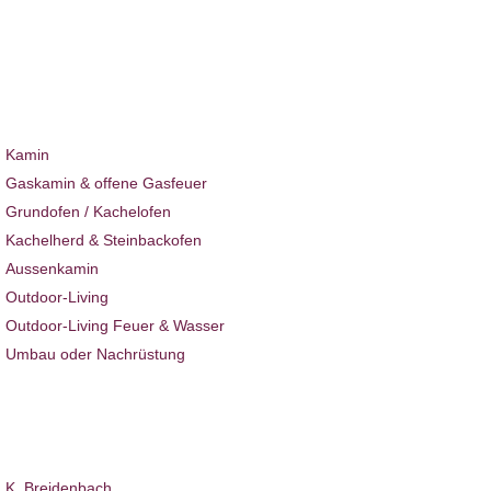
Sie befinden sich hier:
Home
Ambiente News
Ambiente News 177
Kamin & Ofen
Kamin
Gaskamin & offene Gasfeuer
Grundofen / Kachelofen
Kachelherd & Steinbackofen
Aussenkamin
Outdoor-Living
Outdoor-Living Feuer & Wasser
Umbau oder Nachrüstung
Ambiente News
Projekte
Hotel & Gastro
Über uns
K. Breidenbach