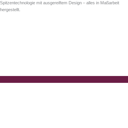
Spitzentechnologie mit ausgereiftem Design – alles in Maßarbeit
hergestellt.
Breidenbach Broschüre
Bestellen Sie noch heute unsere kostenlose und unverbindliche
Breidenbach – Kamin – Broschüre.
Kostenfrei
Kontakt & Anfrage