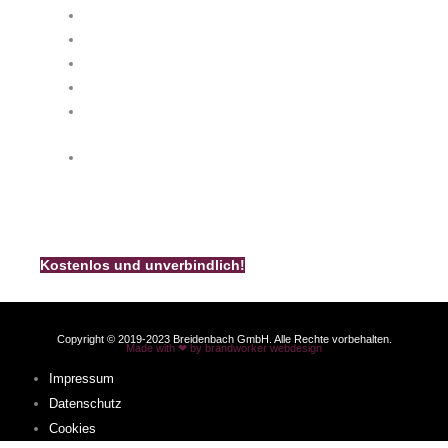
info@k-breidenbach.de
Unsere Kamin-Broschüre
Bestellen Sie noch heute unsere kostenlose und
unverbindliche Breidenbach – Kamin – Broschüre.
Kostenlos und unverbindlich!
Copyright © 2019-2023 Breidenbach GmbH. Alle Rechte vorbehalten.
Made with ❤ by brandworker webdesign
Impressum
Datenschutz
Cookies