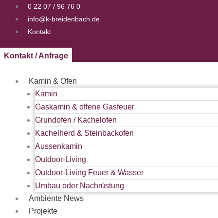
Zum
0 22 07 / 96 76 0
Inhalt
info@k-breidenbach.de
springen
Kontakt
Kontakt / Anfrage
Kamin & Ofen
Kamin
Gaskamin & offene Gasfeuer
Grundofen / Kachelofen
Kachelherd & Steinbackofen
Aussenkamin
Outdoor-Living
Outdoor-Living Feuer & Wasser
Umbau oder Nachrüstung
Ambiente News
Projekte