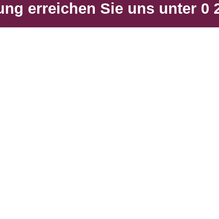
ng erreichen Sie uns unter 0 2
iese absoluten Lustfeuer, gerne mit Gas befeuert, aber auc
e abgeben.
tsführer und Inhaber der „Breidenbach Kachelofen- und K
t.
n wir gerne zur Verfügung.
ermin, damit wir Sie in aller Ruhe informieren können.