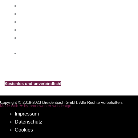
info@k-breidenbach.de
Unsere Kamin-Broschüre
Bestellen Sie noch heute unsere kostenlose und unverb
Kostenlos und unverbindlich!
Copyright © 2019-2023 Breidenbach GmbH. Alle Rechte vorbehalten.
Made with ❤ by brandworker webdesign
Impressum
Datenschutz
Cookies