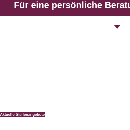
Für eine persönliche Beratu
Unsere Spezialitäten sind zum einen die offenen Kamine, d
sind es die Strahlungsöfen, die über die Oberfläche Wärm
1977 gegründet, hat sich Kunibert Breidenbach, Geschäf
für exklusive Kamine im Innen- und Außenbereich entwickel
Öffnungszeiten
Montag – Freitag:
07.00 – 17.00 Uhr
Samstag:
nur nach vorheriger Terminabsprache
Für eine kurze Beratung während der Öffnungszeiten stehe
Bitte vereinbaren Sie für eine individuelle Beratung einen T
Aktuelle Stellenangebote
Besuchen Sie uns